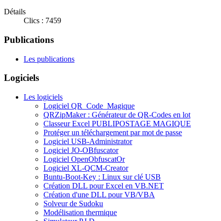
Détails
Clics : 7459
Publications
Les publications
Logiciels
Les logiciels
Logiciel QR_Code_Magique
QRZipMaker : Générateur de QR-Codes en lot
Classeur Excel PUBLIPOSTAGE MAGIQUE
Protéger un téléchargement par mot de passe
Logiciel USB-Administrator
Logiciel JO-OBfuscator
Logiciel OpenObfuscatOr
Logiciel XL-QCM-Creator
Buntu-Boot-Key : Linux sur clé USB
Création DLL pour Excel en VB.NET
Création d'une DLL pour VB/VBA
Solveur de Sudoku
Modélisation thermique