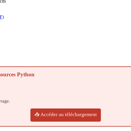
 cm
F)
ssources Python
vrage.
📥 Accéder au téléchargement