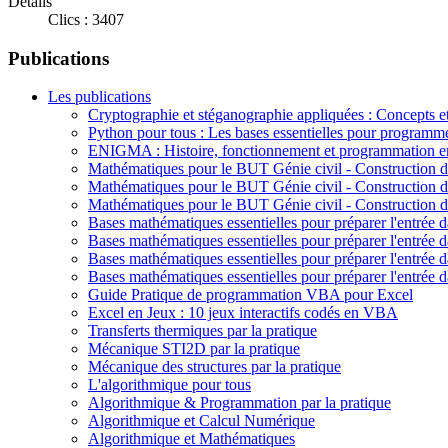
Détails
Clics : 3407
Publications
Les publications
Cryptographie et stéganographie appliquées : Concepts 
Python pour tous : Les bases essentielles pour programm
ENIGMA : Histoire, fonctionnement et programmation e
Mathématiques pour le BUT Génie civil - Construction 
Mathématiques pour le BUT Génie civil - Construction
Mathématiques pour le BUT Génie civil - Construction
Bases mathématiques essentielles pour préparer l'entrée d
Bases mathématiques essentielles pour préparer l'entrée d
Bases mathématiques essentielles pour préparer l'entrée 
Bases mathématiques essentielles pour préparer l'entrée d
Guide Pratique de programmation VBA pour Excel
Excel en Jeux : 10 jeux interactifs codés en VBA
Transferts thermiques par la pratique
Mécanique STI2D par la pratique
Mécanique des structures par la pratique
L'algorithmique pour tous
Algorithmique & Programmation par la pratique
Algorithmique et Calcul Numérique
Algorithmique et Mathématiques