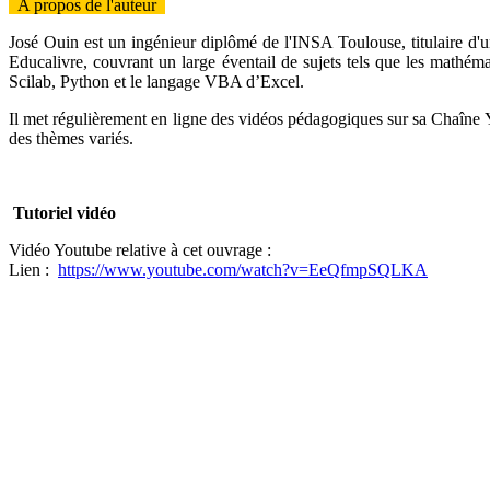
A propos de l'auteur
José Ouin est un ingénieur diplômé de l'INSA Toulouse, titulaire d'u
Educalivre, couvrant un large éventail de sujets tels que les mathéma
Scilab, Python et le langage VBA d’Excel.
Il met régulièrement en ligne des vidéos pédagogiques sur sa Chaîne
des thèmes variés.
Tutoriel
vidéo
Vidéo Youtube relative à cet ouvrage :
Lien :
https://www.youtube.com/watch?v=EeQfmpSQLKA