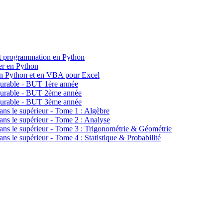
et programmation en Python
er en Python
n Python et en VBA pour Excel
durable - BUT 1ère année
 durable - BUT 2ème année
 durable - BUT 3ème année
ans le supérieur - Tome 1 : Algèbre
ans le supérieur - Tome 2 : Analyse
dans le supérieur - Tome 3 : Trigonométrie & Géométrie
ans le supérieur - Tome 4 : Statistique & Probabilité