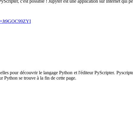
Scripter, c'est possible ! Jupyter est une application sur Internet qui 
?v=Jt9GOC99ZYI
tielles pour découvrir le langage Python et l'éditeur PyScripter. Pyscript
 Python se trouve à la fin de cette page.