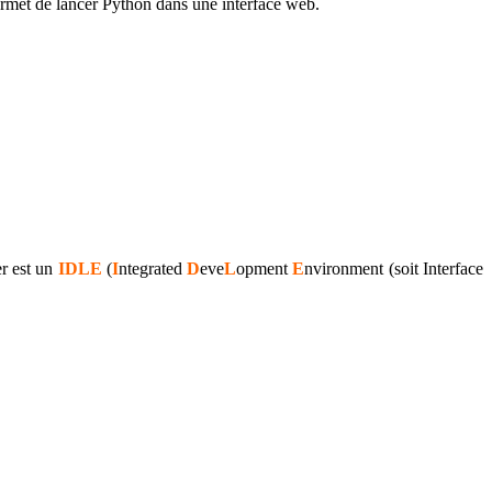
permet de lancer Python dans une interface web.
er est un
IDLE
(
I
ntegrated
D
eve
L
opment
E
nvironment (soit Interface