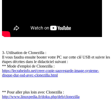
3- Utilisation de Clonezilla :
Il vous faudra ensuite booter votre PC sur cette clé USB et suivre les
étapes décrites dans le didacticiel suivant :
** Mode d'emploi de Clonezilla :
https://lecrabeinfo.net/creer-copie-sauvegarde-image-systeme-
disque-dur-ssd-avec-clonezilla.html
** Pour aller plus loin avec Clonezilla :
http://www.linuxpedia.fr/doku.php/deb/clonezilla