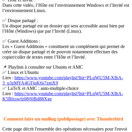
Dans cette vidéo, l’Hôte est l’environnement Windows et l’Invité est
l’environnement Linux.
✅ Disque partagé :
Un disque partagé est un dossier qui sera accessible aussi bien par
l’Hôte (Windows) que par l’Invité (Linux).
✅ Guest Additions :
Les « Guest Additions » constituent un complément qui permet de
créer un disque partagé et de pouvoir notamment effectuer des
copier/coller de textes entre l’Hôte et l’Invité.
📌 Playlists à consulter sur Ubuntu et AMC
✅ Linux et Ubuntu
Lien :
https://www.youtube.com/playlist?list=PLqWU5M-XIbA-
3_u3zMYA4GFiuK6s7zmX9
✅ LaTeX et AMC : auto-multiple-choice
Lien :
https://www.youtube.com/playlist?list=PLqWU5M-XIbA-
K5Blxswfz08jSlBd88Xge
Comment faire un mailing (publipostage) avec Thunderbird
Cette page décrit l'ensemble des opérations nécessaires pour l'envoi