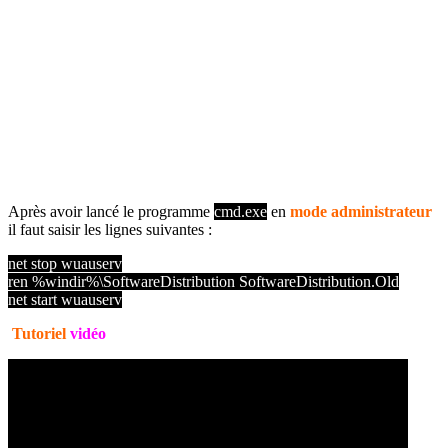
Après avoir lancé le programme
cmd.exe
en
mode administrateur
il faut saisir les lignes suivantes :
net stop wuauserv
ren %windir%\SoftwareDistribution SoftwareDistribution.Old
net start wuauserv
Tutoriel
vidéo